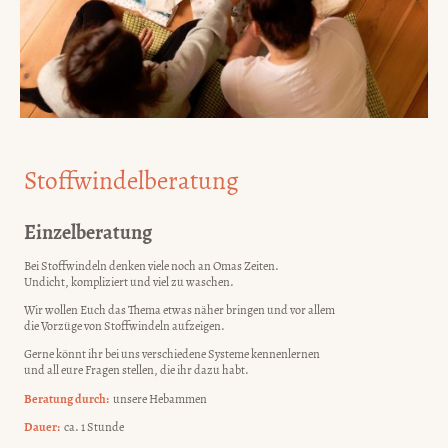
Stoffwindelberatung
Einzelberatung
Bei Stoffwindeln denken viele noch an Omas Zeiten.
Undicht, kompliziert und viel zu waschen.
Wir wollen Euch das Thema etwas näher bringen und vor allem
die Vorzüge von Stoffwindeln aufzeigen.
Gerne könnt ihr bei uns verschiedene Systeme kennenlernen
und all eure Fragen stellen, die ihr dazu habt.
Beratung durch:
unsere Hebammen
Dauer:
ca. 1 Stunde